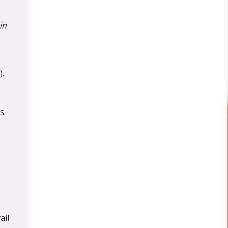
in
).
s.
ail