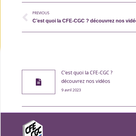
Post
PREVIOUS
navigation
Previous
C’est quoi la CFE-CGC ? découvrez nos vid
post:
C’est quoi la CFE-CGC ?
découvrez nos vidéos
9 avril 2023