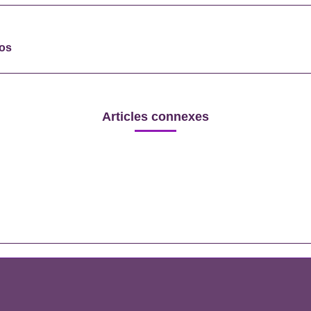
Next
éos
post:
Articles connexes