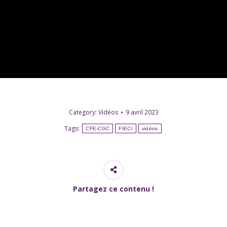
Category:
Vidéos
9 avril 2023
Tags:
CFE-CGC
FIECI
vidéos
Partagez ce contenu !