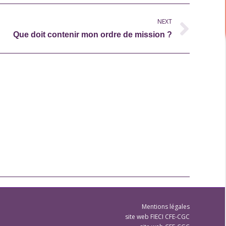
NEXT
Que doit contenir mon ordre de mission ?
Mentions légales
site web FIECI CFE-CGC