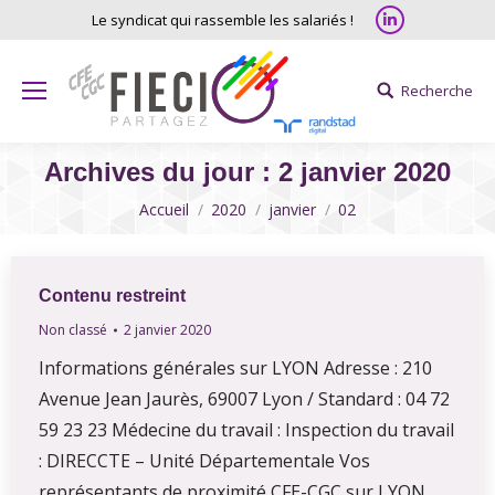
Linkedin
Le syndicat qui rassemble les salariés !
Recherche
Search:
Archives du jour :
2 janvier 2020
Vous êtes ici
Accueil
2020
janvier
02
Contenu restreint
Non classé
2 janvier 2020
Informations générales sur LYON Adresse : 210
Avenue Jean Jaurès, 69007 Lyon / Standard : 04 72
59 23 23 Médecine du travail : Inspection du travail
: DIRECCTE – Unité Départementale Vos
représentants de proximité CFE-CGC sur LYON