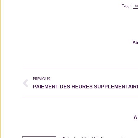
Tags:
ho
Pa
Post
PREVIOUS
navigation
Previous
PAIEMENT DES HEURES SUPPLEMENTAIR
post:
A