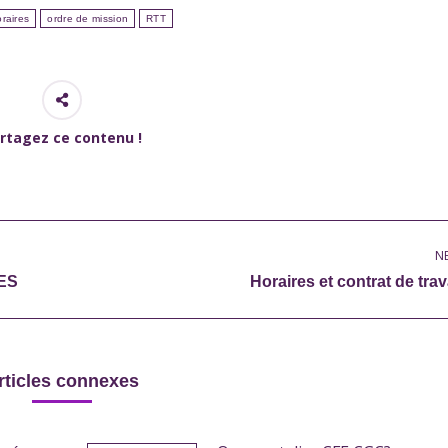
raires
ordre de mission
RTT
rtagez ce contenu !
N
Next
ES
Horaires et contrat de trav
post:
rticles connexes