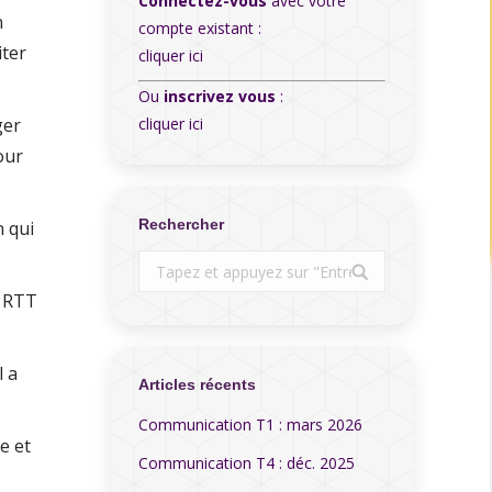
Connectez-vous
avec votre
n
compte existant :
iter
cliquer ici
Ou
inscrivez vous
:
ger
cliquer ici
our
Rechercher
n qui
Search:
s RTT
l a
Articles récents
Communication T1 : mars 2026
e et
Communication T4 : déc. 2025